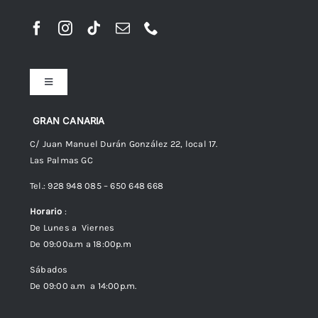
Toggle
Navigation
Preguntas frecuentes
GRAN CANARIA
C/ Juan Manuel Durán González 22, local 17.
Las Palmas GC
Envíos
Tel.: 928 948 085 – 650 648 668
Horario
:
Política de Privacidad
De Lunes a Viernes
De 09:00a.m a 18:00p.m
Política de cookies (UE)
Sábados
De 09:00 a.m a 14:00p.m.