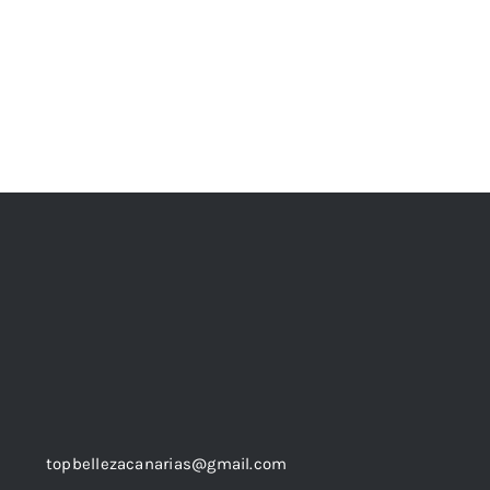
topbellezacanarias@gmail.com