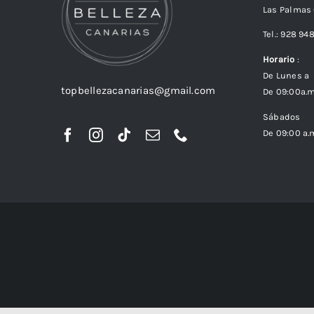
Las Palmas
Tel.: 928 94
Horario
:
De Lunes a 
topbellezacanarias@gmail.com
De 09:00a.m
Sábados
De 09:00 a.