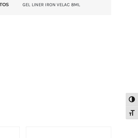
TOS
GEL LINER IRON VELAC 8ML
Alter
Alter