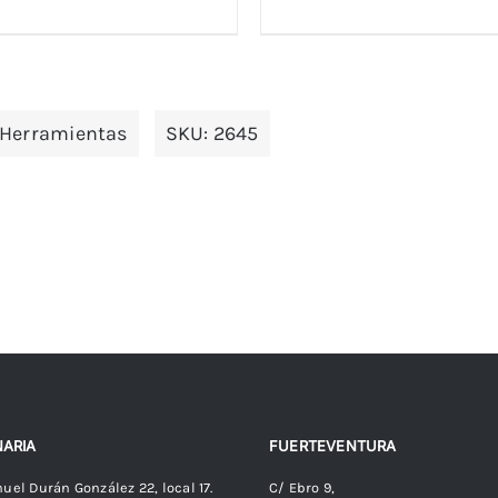
 Herramientas
SKU:
2645
ARIA
FUERTEVENTURA
uel Durán González 22, local 17.
C/ Ebro 9,