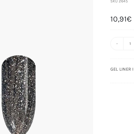
SKU
2645
10,91
€
G
L
I
GEL LINER 
V
8
c