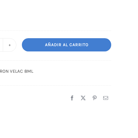
AÑADIR AL CARRITO
EL
INER
RON
IRON VELAC 8ML
ELAC
ML
antidad