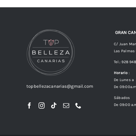
GRAN CAN
C/ Juan Man
Las Palmas
Tel.: 928 94
Horario
:
De Lunes a 
topbellezacanarias@gmail.com
De 09:00a.m
Sábados
De 09:00 a.