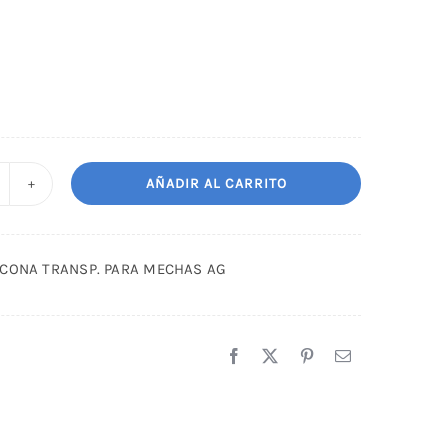
AÑADIR AL CARRITO
ORRO
ILICONA
RANSP.
ICONA TRANSP. PARA MECHAS AG
ARA
ECHAS
G
antidad