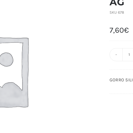
AG
SKU
678
7,60
€
G
S
T
GORRO SIL
P
M
A
c