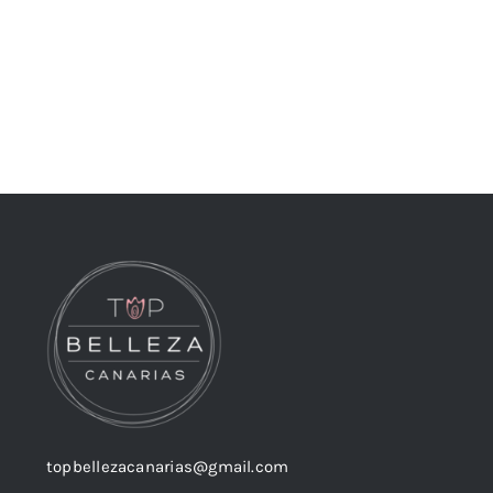
topbellezacanarias@gmail.com