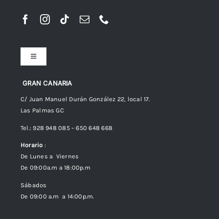
Toggle
Navigation
Preguntas frecuentes
GRAN CANARIA
C/ Juan Manuel Durán González 22, local 17.
Las Palmas GC
Envíos
Tel.: 928 948 085 – 650 648 668
Horario
:
Política de Privacidad
De Lunes a Viernes
De 09:00a.m a 18:00p.m
Política de cookies (UE)
Sábados
De 09:00 a.m a 14:00p.m.