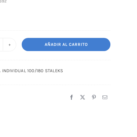
692
AÑADIR AL CARRITO
IMA
ECTA
NDIVIDUAL
 INDIVIDUAL 100/180 STALEKS
00/180
TALEKS
antidad