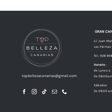
GRAN CAN
C/ Juan Man
Las Palmas
Tel.: 928 94
Horario
:
De Lunes a 
topbellezacanarias@gmail.com
De 09:00a.m
Sábados
De 09:00 a.