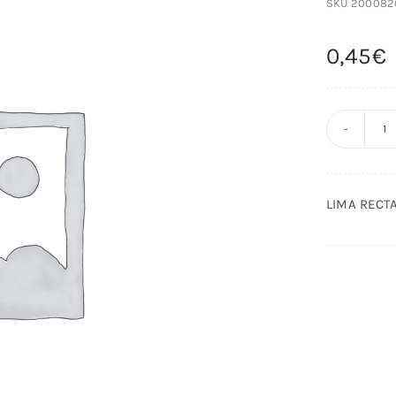
SKU
200082
0,45
€
L
R
I
LIMA RECTA
1
S
c