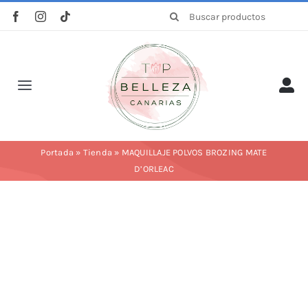
Saltar
Buscar:
al
contenido
Toggle
Navigation
Inicio
Portada
»
Tienda
»
MAQUILLAJE POLVOS BROZING MATE
D’ORLEAC
La empresa
Tienda
Categorías
Profesionales