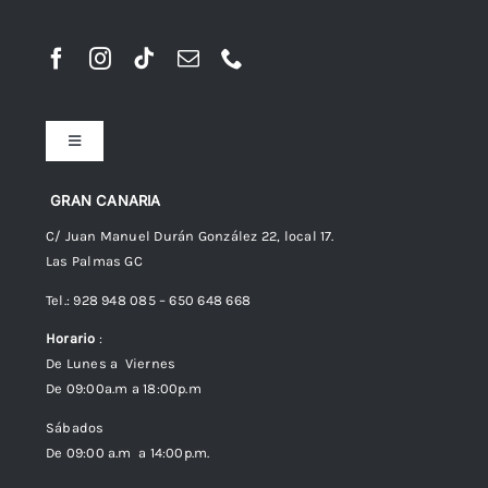
Toggle
Navigation
Preguntas frecuentes
GRAN CANARIA
C/ Juan Manuel Durán González 22, local 17.
Las Palmas GC
Envíos
Tel.: 928 948 085 – 650 648 668
Horario
:
Política de Privacidad
De Lunes a Viernes
De 09:00a.m a 18:00p.m
Política de cookies (UE)
Sábados
De 09:00 a.m a 14:00p.m.