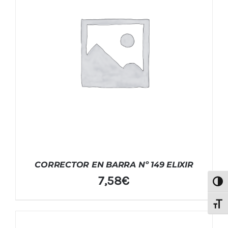
CORRECTOR EN BARRA Nº 149 ELIXIR
7,58
€
Alter
Alter