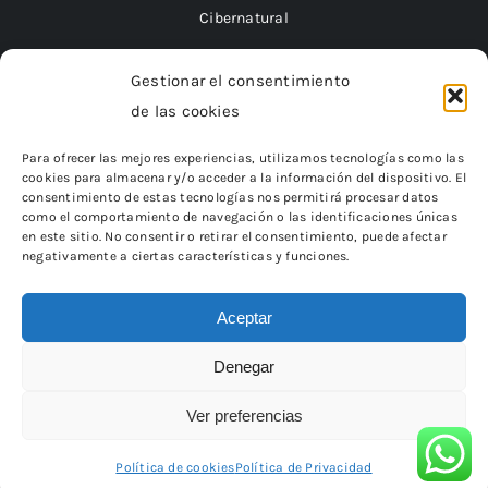
Cibernatural
Gestionar el consentimiento
de las cookies
Financiado por la Unión Europea – NextGenerationEU
Para ofrecer las mejores experiencias, utilizamos tecnologías como las
cookies para almacenar y/o acceder a la información del dispositivo. El
consentimiento de estas tecnologías nos permitirá procesar datos
como el comportamiento de navegación o las identificaciones únicas
en este sitio. No consentir o retirar el consentimiento, puede afectar
negativamente a ciertas características y funciones.
Aceptar
Denegar
«Financiado por la Unión Europea – NextGenerationEU.
Sin embargo, los puntos de vista y las opiniones expresadas son
únicamente los del autor o autores
Ver preferencias
y no reflejan necesariamente los de la Unión Europea o la Comisión
Europea.
Ni la Unión Europea ni la Comisión Europea pueden ser
consideradas responsables de las mismas»
Política de cookies
Política de Privacidad