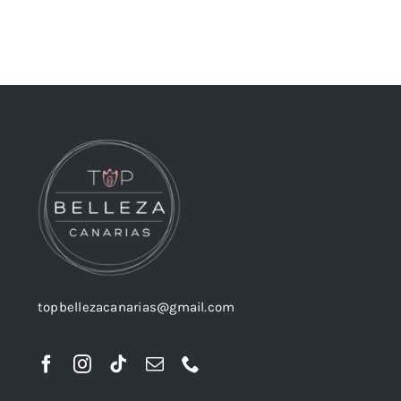
topbellezacanarias@gmail.com