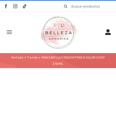
Saltar
Buscar:
al
contenido
Toggle
Navigation
Inicio
Portada
»
Tienda
»
MASCARILLA CONCENTRADA COLOR SHOT
250ML
La empresa
Tienda
Categorías
Profesionales