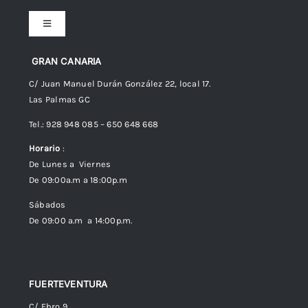
Toggle
Navigation
Preguntas frecuentes
GRAN CANARIA
C/ Juan Manuel Durán González 22, local 17.
Las Palmas GC
Envíos
Tel.: 928 948 085 – 650 648 668
Horario
:
Política de Privacidad
De Lunes a Viernes
De 09:00a.m a 18:00p.m
Política de cookies (UE)
Sábados
De 09:00 a.m a 14:00p.m.
FUERTEVENTURA
C/ Ebro 9,