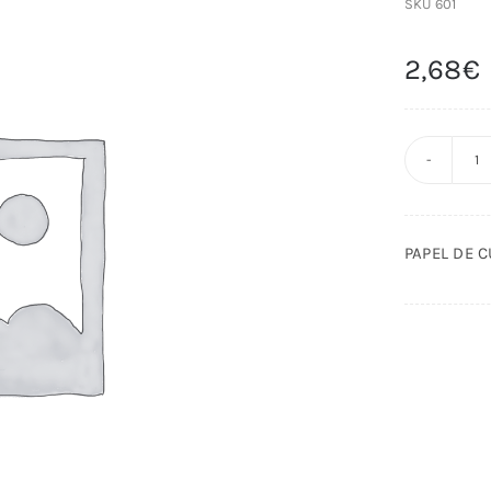
SKU
601
2,68
€
P
D
C
PAPEL DE 
P
U
c