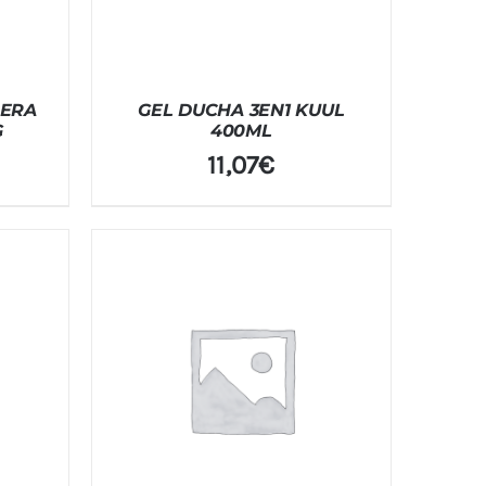
DERA
GEL DUCHA 3EN1 KUUL
G
400ML
11,07
€