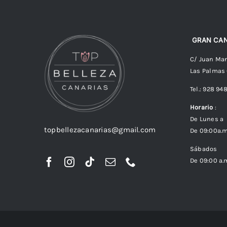
GRAN CAN
C/ Juan Man
Las Palmas
Tel.: 928 94
Horario
:
De Lunes a 
topbellezacanarias@gmail.com
De 09:00a.m
Sábados
De 09:00 a.