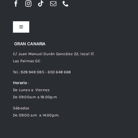
Toggle
Navigation
Preguntas frecuentes
GRAN CANARIA
C/ Juan Manuel Durán González 22, local 17.
Las Palmas GC
Envíos
Tel.: 928 948 085 – 650 648 668
Horario
:
Política de Privacidad
De Lunes a Viernes
De 09:00a.m a 18:00p.m
Política de cookies (UE)
Sábados
De 09:00 a.m a 14:00p.m.