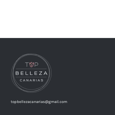
topbellezacanarias@gmail.com