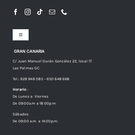
Toggle
Navigation
Preguntas frecuentes
GRAN CANARIA
C/ Juan Manuel Durán González 22, local 17.
Las Palmas GC
Envíos
Tel.: 928 948 085 – 650 648 668
Horario
:
Política de Privacidad
De Lunes a Viernes
De 09:00a.m a 18:00p.m
Política de cookies (UE)
Sábados
De 09:00 a.m a 14:00p.m.