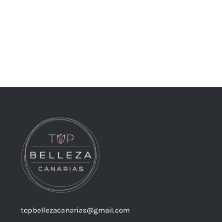
topbellezacanarias@gmail.com