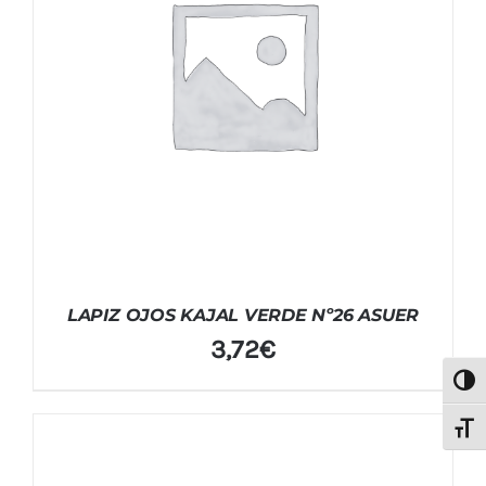
LAPIZ OJOS KAJAL VERDE Nº26 ASUER
3,72
€
Alter
Alter