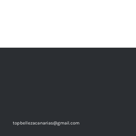
topbellezacanarias@gmail.com