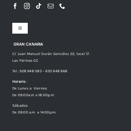
Toggle
Navigation
Preguntas frecuentes
GRAN CANARIA
C/ Juan Manuel Durán González 22, local 17.
Las Palmas GC
Envíos
Tel.: 928 948 085 – 650 648 668
Horario
:
Política de Privacidad
De Lunes a Viernes
De 09:00a.m a 18:00p.m
Política de cookies (UE)
Sábados
De 09:00 a.m a 14:00p.m.