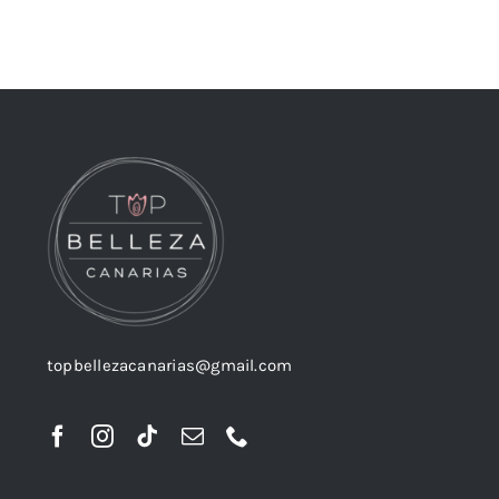
topbellezacanarias@gmail.com