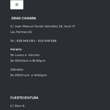
Toggle
Navigation
Preguntas frecuentes
GRAN CANARIA
C/ Juan Manuel Durán González 22, local 17.
Las Palmas GC
Envíos
Tel.: 928 948 085 – 650 648 668
Horario
:
Política de Privacidad
De Lunes a Viernes
De 09:00a.m a 18:00p.m
Política de cookies (UE)
Sábados
De 09:00 a.m a 14:00p.m.
FUERTEVENTURA
C/ Ebro 9,