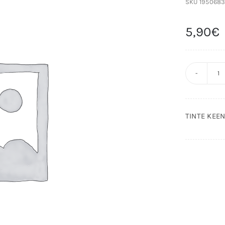
SKU
195068
5,90
€
T
K
S
TINTE KEE
1
6
c