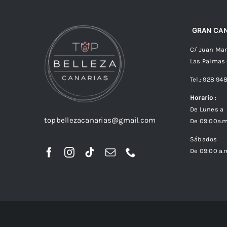
GRAN CAN
C/ Juan Man
Las Palmas
Tel.: 928 94
Horario
:
De Lunes a 
topbellezacanarias@gmail.com
De 09:00a.m
Sábados
De 09:00 a.