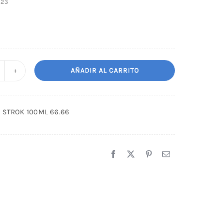
323
AÑADIR AL CARRITO
INTE
EEN
TROK
N STROK 100ML 66.66
00ML
6.66
antidad