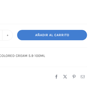
AÑADIR AL CARRITO
INTE
UX
OLORED
 COLORED CREAM 5.9 100ML
REAM
9
00ML
antidad