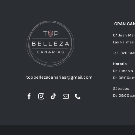
GRAN CAN
C/ Juan Man
Las Palmas
Tel.: 928 94
Horario
:
De Lunes a 
topbellezacanarias@gmail.com
De 09:00a.m
Sábados
De 09:00 a.