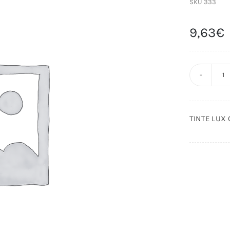
SKU
333
9,63
€
T
L
C
TINTE LUX
C
5.
1
c