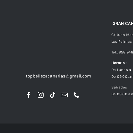
GRAN CAN
C/ Juan Man
Las Palmas
Tel.: 928 94
Horario
:
De Lunes a 
topbellezacanarias@gmail.com
De 09:00a.m
Sábados
De 09:00 a.