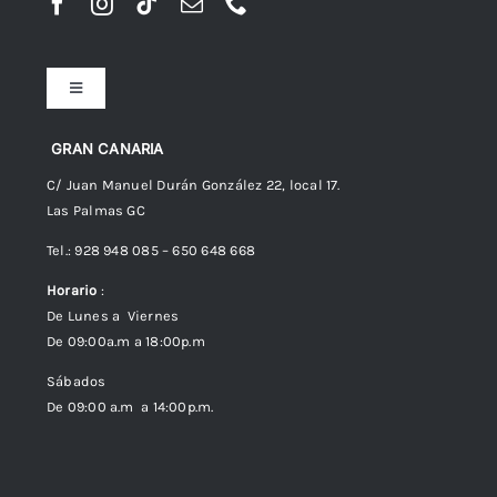
Toggle
Navigation
Preguntas frecuentes
GRAN CANARIA
C/ Juan Manuel Durán González 22, local 17.
Las Palmas GC
Envíos
Tel.: 928 948 085 – 650 648 668
Horario
:
Política de Privacidad
De Lunes a Viernes
De 09:00a.m a 18:00p.m
Política de cookies (UE)
Sábados
De 09:00 a.m a 14:00p.m.