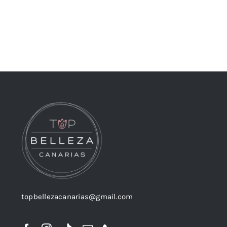
topbellezacanarias@gmail.com