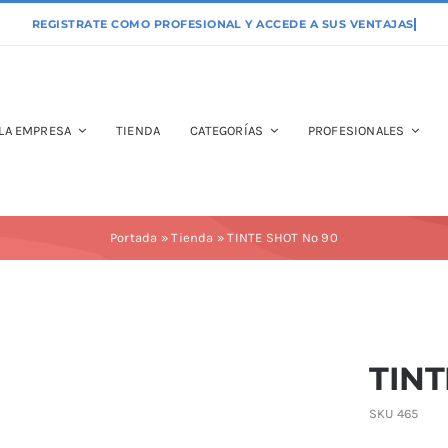
LA EMPRESA
TIENDA
CATEGORÍAS
PROFESIONALES
Portada
»
Tienda
»
TINTE SHOT Nº 90
TINT
SKU
465