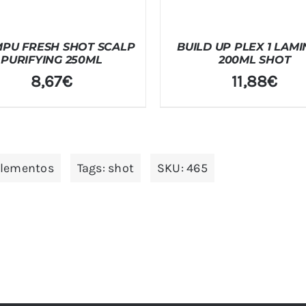
PU FRESH SHOT SCALP
BUILD UP PLEX 1 LAM
PURIFYING 250ML
200ML SHOT
8,67
€
11,88
€
plementos
Tags:
shot
SKU:
465