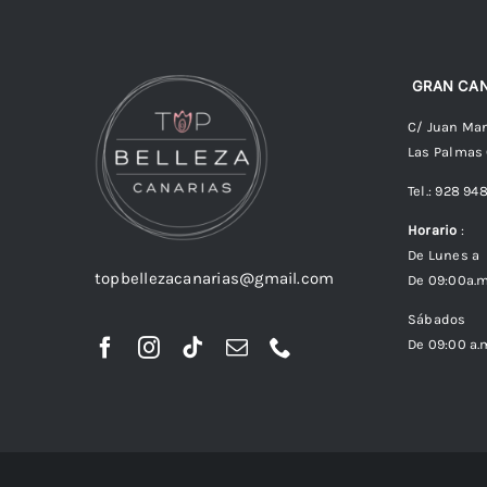
GRAN CAN
C/ Juan Man
Las Palmas
Tel.: 928 94
Horario
:
De Lunes a 
topbellezacanarias@gmail.com
De 09:00a.m
Sábados
De 09:00 a.