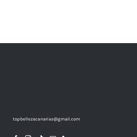
topbellezacanarias@gmail.com