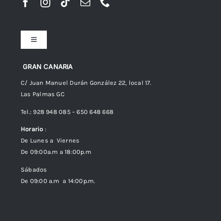
Toggle
Navigation
Preguntas frecuentes
GRAN CANARIA
C/ Juan Manuel Durán González 22, local 17.
Las Palmas GC
Envíos
Tel.: 928 948 085 – 650 648 668
Horario
:
Política de Privacidad
De Lunes a Viernes
De 09:00a.m a 18:00p.m
Política de cookies (UE)
Sábados
De 09:00 a.m a 14:00p.m.