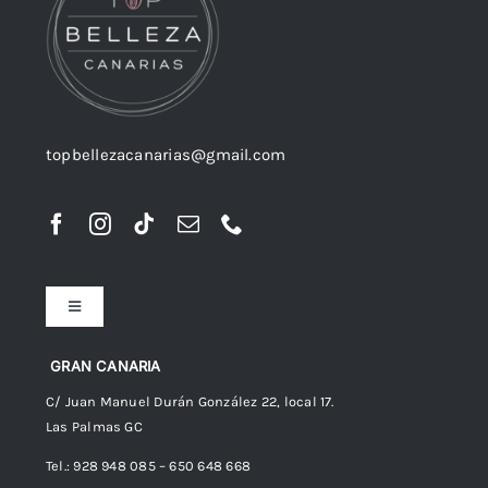
topbellezacanarias@gmail.com
Toggle
Navigation
Preguntas frecuentes
GRAN CANARIA
C/ Juan Manuel Durán González 22, local 17.
Las Palmas GC
Envíos
Tel.: 928 948 085 – 650 648 668