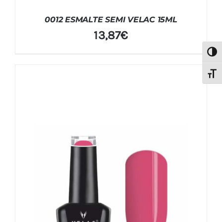
0012 ESMALTE SEMI VELAC 15ML
13,87
€
Alter
Alter