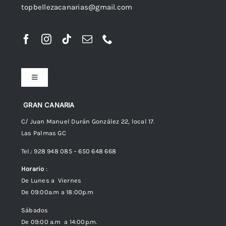
topbellezacanarias@gmail.com
Toggle
Navigation
Preguntas frecuentes
GRAN CANARIA
C/ Juan Manuel Durán González 22, local 17.
Las Palmas GC
Envíos
Tel.: 928 948 085 – 650 648 668
Horario
:
Política de Privacidad
De Lunes a Viernes
De 09:00a.m a 18:00p.m
Política de cookies (UE)
Sábados
De 09:00 a.m a 14:00p.m.