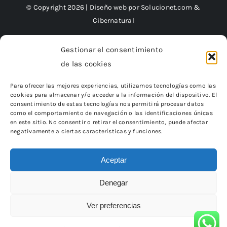
© Copyright 2026 | Diseño web por
Solucionet.com
&
Cibernatural
Gestionar el consentimiento
de las cookies
Financiado por la Unión Europea – NextGenerationEU
Para ofrecer las mejores experiencias, utilizamos tecnologías como las
cookies para almacenar y/o acceder a la información del dispositivo. El
consentimiento de estas tecnologías nos permitirá procesar datos
como el comportamiento de navegación o las identificaciones únicas
en este sitio. No consentir o retirar el consentimiento, puede afectar
negativamente a ciertas características y funciones.
Aceptar
Denegar
«Financiado por la Unión Europea – NextGenerationEU.
Sin embargo, los puntos de vista y las opiniones expresadas son
únicamente los del autor o autores
Ver preferencias
y no reflejan necesariamente los de la Unión Europea o la Comisión
Europea.
Ni la Unión Europea ni la Comisión Europea pueden ser
consideradas responsables de las mismas»