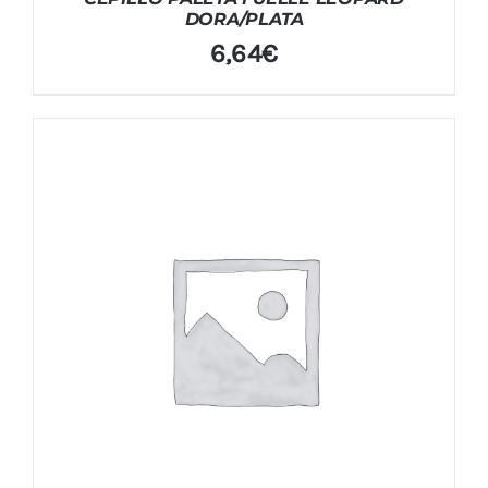
DORA/PLATA
6,64
€