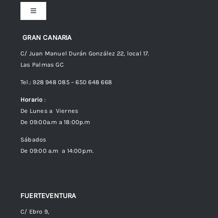
Toggle
Navigation
Preguntas frecuentes
GRAN CANARIA
C/ Juan Manuel Durán González 22, local 17.
Las Palmas GC
Envíos
Tel.: 928 948 085 – 650 648 668
Horario
:
Política de Privacidad
De Lunes a Viernes
De 09:00a.m a 18:00p.m
Política de cookies (UE)
Sábados
De 09:00 a.m a 14:00p.m.
FUERTEVENTURA
C/ Ebro 9,