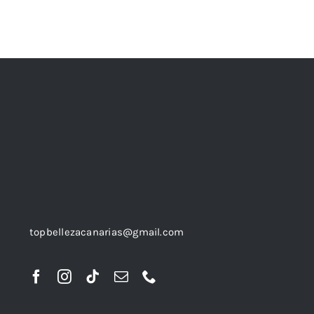
topbellezacanarias@gmail.com