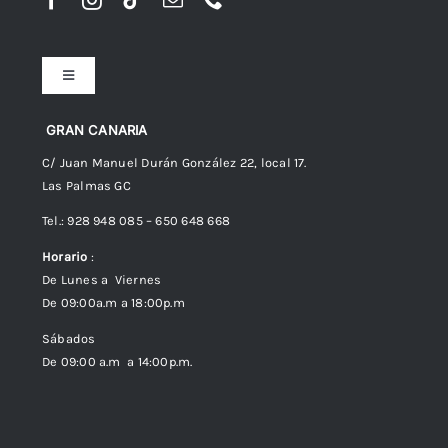
Toggle
Navigation
Preguntas frecuentes
GRAN CANARIA
C/ Juan Manuel Durán González 22, local 17.
Las Palmas GC
Envíos
Tel.: 928 948 085 – 650 648 668
Horario
:
Política de Privacidad
De Lunes a Viernes
De 09:00a.m a 18:00p.m
Política de cookies (UE)
Sábados
De 09:00 a.m a 14:00p.m.