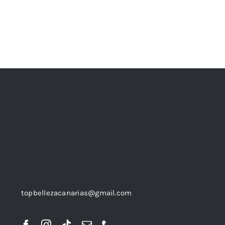
topbellezacanarias@gmail.com