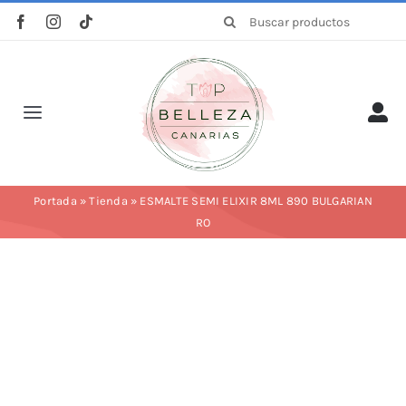
Saltar
Buscar:
al
contenido
Toggle
Navigation
Inicio
Portada
»
Tienda
»
ESMALTE SEMI ELIXIR 8ML 890 BULGARIAN
RO
La empresa
Tienda
Categorías
Profesionales