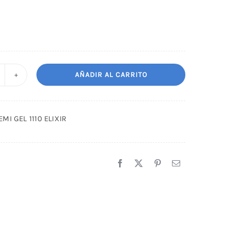
AÑADIR AL CARRITO
SMALTE
EMI
EL
MI GEL 1110 ELIXIR
10
IXIR
antidad