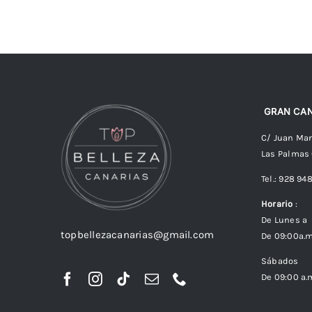
GRAN CAN
C/ Juan Man
Las Palmas
Tel.: 928 94
Horario
:
De Lunes a 
topbellezacanarias@gmail.com
De 09:00a.m
Sábados
De 09:00 a.