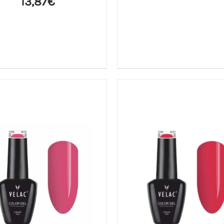
13,87
€