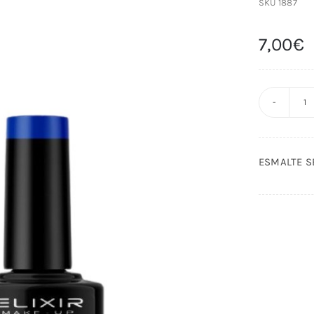
SKU
1887
7,00
€
E
S
G
ESMALTE SE
11
EL
c