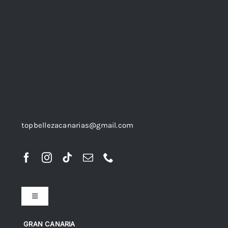
topbellezacanarias@gmail.com
Toggle
Navigation
Preguntas frecuentes
GRAN CANARIA