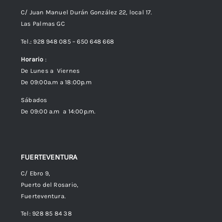
C/ Juan Manuel Durán González 22, local 17.
Las Palmas GC
Envíos
Tel.: 928 948 085 – 650 648 668
Horario
:
Política de Privacidad
De Lunes a Viernes
De 09:00a.m a 18:00p.m
Política de cookies (UE)
Sábados
De 09:00 a.m a 14:00p.m.
FUERTEVENTURA
C/ Ebro 9,
Puerto del Rosario,
Fuerteventura.
Tel: 928 85 84 38