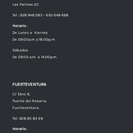
Las Palmas GC
Envíos
Tel.: 928 948 085 – 650 648 668
Horario
:
Política de Privacidad
De Lunes a Viernes
De 09:00a.m a 18:00p.m
Política de cookies (UE)
Sábados
De 09:00 a.m a 14:00p.m.
FUERTEVENTURA
C/ Ebro 9,
Puerto del Rosario,
Fuerteventura.
Tel: 928 85 84 38
Horario
: