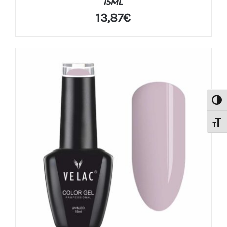
15ML
13,87
€
Alter
Alter