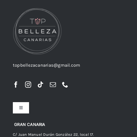
topbellezacanarias@gmail.com
Toggle
Navigation
Preguntas frecuentes
GRAN CANARIA
C/ Juan Manuel Durán González 22, local 17.