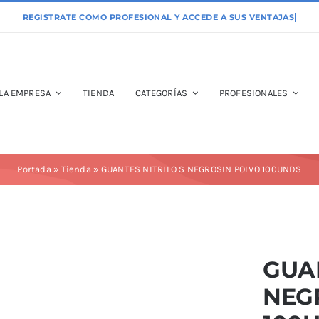
LA EMPRESA
TIENDA
CATEGORÍAS
PROFESIONALES
Portada
»
Tienda
»
GUANTES NITRILO S NEGROSIN POLVO 100UNDS
GUAN
NEG