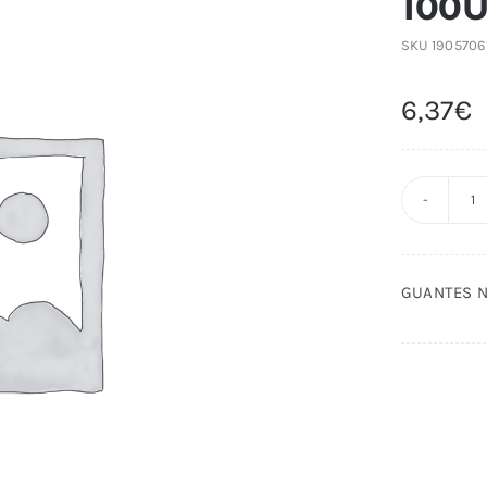
100
SKU
1905706
6,37
€
G
N
S
GUANTES N
N
P
1
c