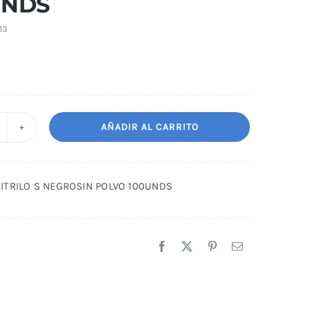
UNDS
13
AÑADIR AL CARRITO
UANTES
ITRILO
ITRILO S NEGROSIN POLVO 100UNDS
EGROSIN
OLVO
00UNDS
antidad