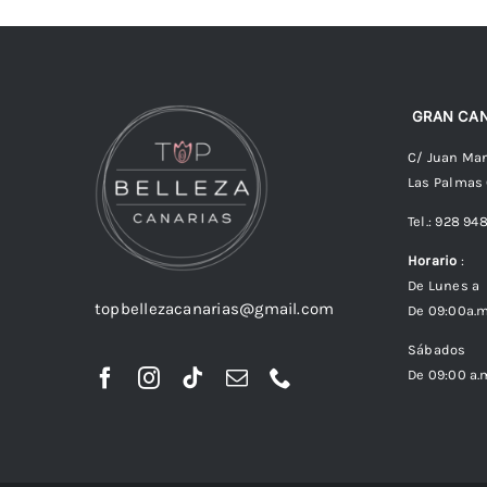
GRAN CAN
C/ Juan Man
Las Palmas
Tel.: 928 94
Horario
:
De Lunes a 
topbellezacanarias@gmail.com
De 09:00a.m
Sábados
De 09:00 a.