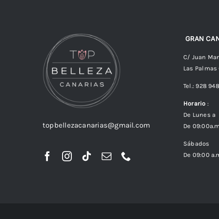
GRAN CAN
C/ Juan Man
Las Palmas
Tel.: 928 94
Horario
:
De Lunes a 
topbellezacanarias@gmail.com
De 09:00a.m
Sábados
De 09:00 a.