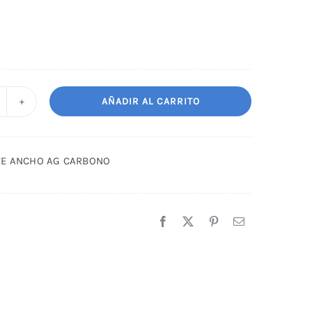
AÑADIR AL CARRITO
EINE
ORTE
NCHO
TE ANCHO AG CARBONO
G
ARBONO
antidad