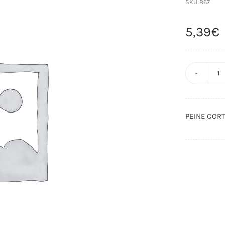
SKU
867
5,39
€
P
C
A
PEINE COR
A
C
c