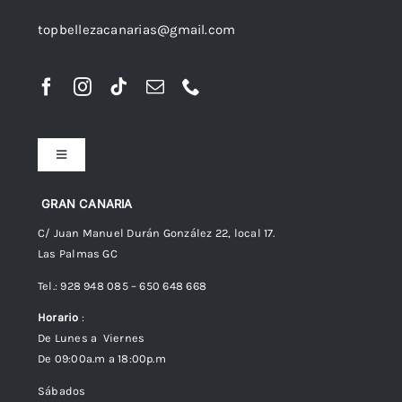
topbellezacanarias@gmail.com
Toggle
Navigation
Preguntas frecuentes
GRAN CANARIA
C/ Juan Manuel Durán González 22, local 17.
Las Palmas GC
Envíos
Tel.: 928 948 085 – 650 648 668
Horario
:
Política de Privacidad
De Lunes a Viernes
De 09:00a.m a 18:00p.m
Política de cookies (UE)
Sábados