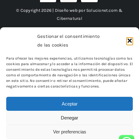
© Copyright 2026 | Diseño web por
Solucionet.com
&
Cibernatural
Gestionar el consentimiento
de las cookies
Financiado por la Unión Europea – NextGenerationEU
Para ofrecer las mejores experiencias, utilizamos tecnologías como las
cookies para almacenar y/o acceder a la información del dispositivo. El
consentimiento de estas tecnologías nos permitirá procesar datos
como el comportamiento de navegación o las identificaciones únicas
en este sitio. No consentir o retirar el consentimiento, puede afectar
negativamente a ciertas características y funciones.
Aceptar
Denegar
«Financiado por la Unión Europea – NextGenerationEU.
Sin embargo, los puntos de vista y las opiniones expresadas son
únicamente los del autor o autores
Ver preferencias
y no reflejan necesariamente los de la Unión Europea o la Comisión
Europea.