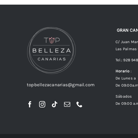
GRAN CAN
C/ Juan Man
Las Palmas
Tel.: 928 94
Horario
:
De Lunes a 
topbellezacanarias@gmail.com
De 09:00a.m
Sábados
De 09:00 a.