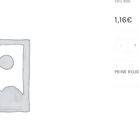
SKU
896
1,16
€
P
R
M
PEINE ROJ
P
T
c