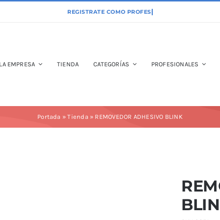
LA EMPRESA
TIENDA
CATEGORÍAS
PROFESIONALES
Portada
»
Tienda
»
REMOVEDOR ADHESIVO BLINK
REM
BLI