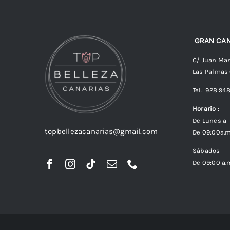
GRAN CAN
C/ Juan Man
Las Palmas
Tel.: 928 94
Horario
:
De Lunes a 
topbellezacanarias@gmail.com
De 09:00a.m
Sábados
De 09:00 a.