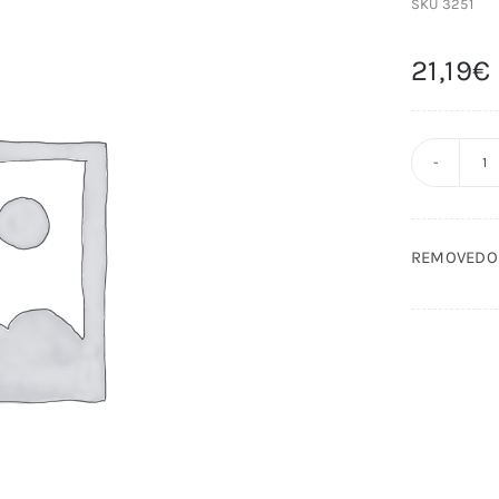
SKU
3251
21,19
€
R
A
B
REMOVEDOR
c