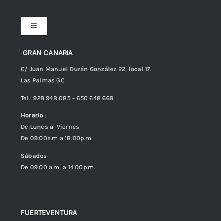
Toggle
Navigation
Preguntas frecuentes
GRAN CANARIA
C/ Juan Manuel Durán González 22, local 17.
Las Palmas GC
Envíos
Tel.: 928 948 085 – 650 648 668
Horario
:
Política de Privacidad
De Lunes a Viernes
De 09:00a.m a 18:00p.m
Política de cookies (UE)
Sábados
De 09:00 a.m a 14:00p.m.
FUERTEVENTURA