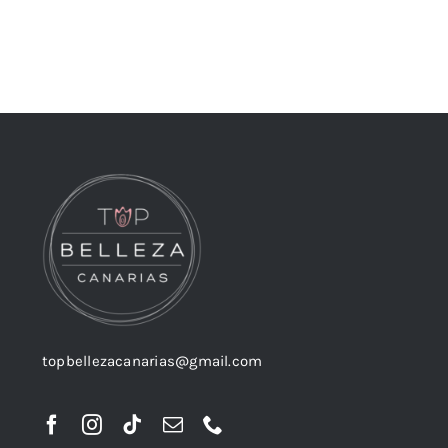
topbellezacanarias@gmail.com