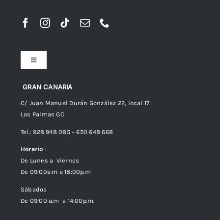
Toggle
Navigation
Preguntas frecuentes
GRAN CANARIA
C/ Juan Manuel Durán González 22, local 17.
Las Palmas GC
Envíos
Tel.: 928 948 085 – 650 648 668
Horario
:
Política de Privacidad
De Lunes a Viernes
De 09:00a.m a 18:00p.m
Política de cookies (UE)
Sábados
De 09:00 a.m a 14:00p.m.