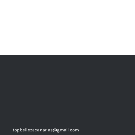
topbellezacanarias@gmail.com