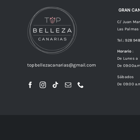
GRAN CAN
C/ Juan Man
Las Palmas
Tel.: 928 94
Horario
:
De Lunes a 
topbellezacanarias@gmail.com
De 09:00a.m
Sábados
De 09:00 a.