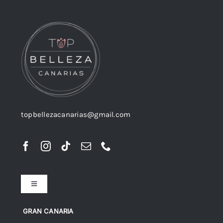
topbellezacanarias@gmail.com
Toggle
Navigation
Preguntas frecuentes
GRAN CANARIA