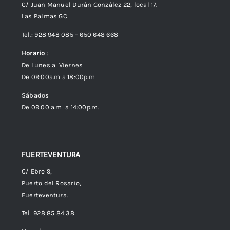
C/ Juan Manuel Durán González 22, local 17.
Las Palmas GC
Envíos
Tel.: 928 948 085 – 650 648 668
Horario
:
Política de Privacidad
De Lunes a Viernes
De 09:00a.m a 18:00p.m
Política de cookies (UE)
Sábados
De 09:00 a.m a 14:00p.m.
FUERTEVENTURA
C/ Ebro 9,
Puerto del Rosario,
Fuerteventura.
Tel: 928 85 84 38