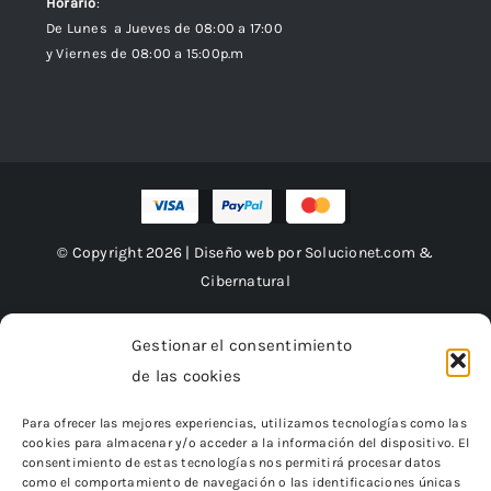
Horario
:
De Lunes a Jueves de 08:00 a 17:00
y Viernes de 08:00 a 15:00p.m
© Copyright 2026 | Diseño web por
Solucionet.com
&
Cibernatural
Gestionar el consentimiento
de las cookies
Financiado por la Unión Europea – NextGenerationEU
Para ofrecer las mejores experiencias, utilizamos tecnologías como las
cookies para almacenar y/o acceder a la información del dispositivo. El
consentimiento de estas tecnologías nos permitirá procesar datos
como el comportamiento de navegación o las identificaciones únicas