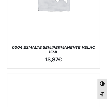
0004 ESMALTE SEMIPERMANENTE VELAC
15ML
13,87
€
Alter
Alter