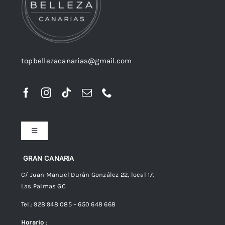
topbellezacanarias@gmail.com
Toggle
Navigation
Preguntas frecuentes
GRAN CANARIA
C/ Juan Manuel Durán González 22, local 17.
Las Palmas GC
Envíos
Tel.: 928 948 085 – 650 648 668
Horario
:
Política de Privacidad