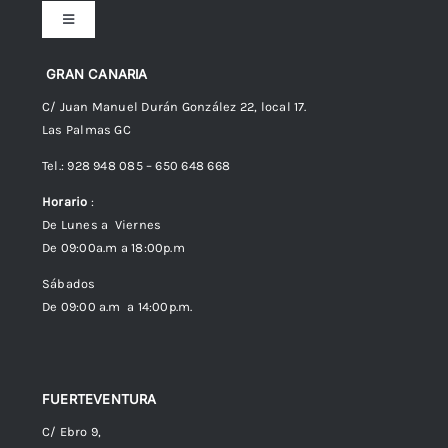
Toggle
Navigation
Preguntas frecuentes
GRAN CANARIA
C/ Juan Manuel Durán González 22, local 17.
Las Palmas GC
Envíos
Tel.: 928 948 085 – 650 648 668
Horario
:
Política de Privacidad
De Lunes a Viernes
De 09:00a.m a 18:00p.m
Política de cookies (UE)
Sábados
De 09:00 a.m a 14:00p.m.
FUERTEVENTURA
C/ Ebro 9,