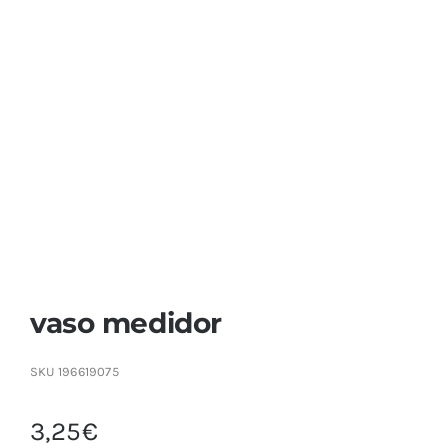
Contactar
vaso medidor
SKU
196619075
3,25
€