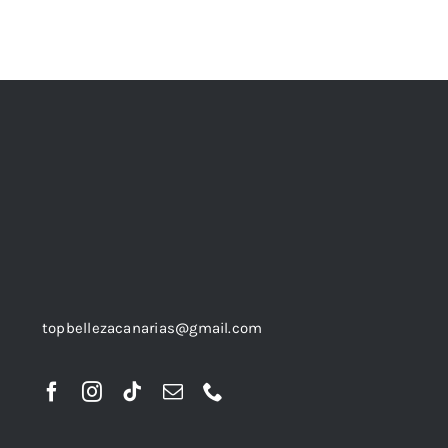
topbellezacanarias@gmail.com