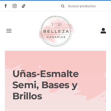
Saltar
Buscar:
al
contenido
Toggle
Navigation
Inicio
La empresa
Uñas-Esmalte
Tienda
Semi, Bases y
Brillos
Categorías
Profesionales